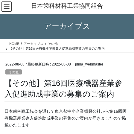
コ
ナ
日本歯科材料工業協同組合
ン
ビ
テ
ゲ
ン
ー
アーカイブス
ツ
シ
へ
ョ
ス
ン
HOME
アーカイブス
その他
キ
に
【その他】第16回医療機器産業参入促進助成事業の募集のご案内
ッ
移
プ
動
2022-08-08
/ 最終更新日時 :
2022-08-08
jdma_webmaster
その他
【その他】第16回医療機器産業参
入促進助成事業の募集のご案内
日本歯科商工協会を通して東京都中小企業振興公社から第16回医
療機器産業参入促進助成事業の募集のご案内が届きましたので掲
載いたします