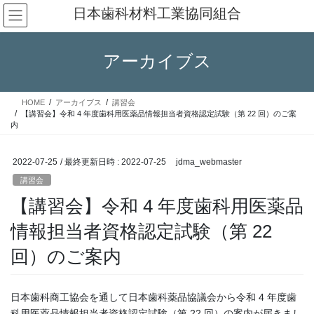
コ
ナ
日本歯科材料工業協同組合
ン
ビ
テ
ゲ
ン
ー
アーカイブス
ツ
シ
へ
ョ
ス
ン
HOME
アーカイブス
講習会
キ
に
【講習会】令和 4 年度歯科用医薬品情報担当者資格認定試験（第 22 回）のご案
ッ
移
内
プ
動
2022-07-25
/ 最終更新日時 :
2022-07-25
jdma_webmaster
講習会
【講習会】令和 4 年度歯科用医薬品
情報担当者資格認定試験（第 22
回）のご案内
日本歯科商工協会を通して日本歯科薬品協議会から令和 4 年度歯
科用医薬品情報担当者資格認定試験（第 22 回）の案内が届きまし