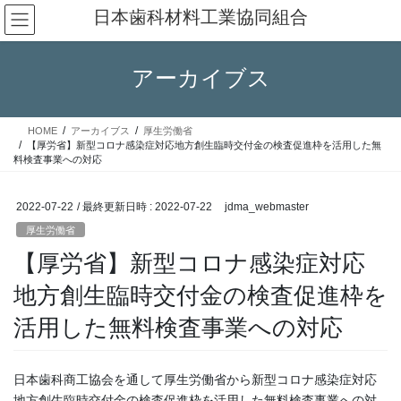
コ
ナ
日本歯科材料工業協同組合
ン
ビ
テ
ゲ
ン
ー
アーカイブス
ツ
シ
へ
ョ
ス
ン
HOME
アーカイブス
厚生労働省
キ
に
【厚労省】新型コロナ感染症対応地方創生臨時交付金の検査促進枠を活用した無
ッ
移
料検査事業への対応
プ
動
2022-07-22
/ 最終更新日時 :
2022-07-22
jdma_webmaster
厚生労働省
【厚労省】新型コロナ感染症対応
地方創生臨時交付金の検査促進枠を
活用した無料検査事業への対応
日本歯科商工協会を通して厚生労働省から新型コロナ感染症対応
地方創生臨時交付金の検査促進枠を活用した無料検査事業への対