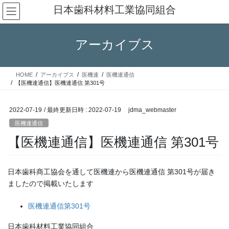
コ
ナ
日本歯科材料工業協同組合
ン
ビ
テ
ゲ
ン
ー
アーカイブス
ツ
シ
へ
ョ
ス
ン
HOME
アーカイブス
医機連
医機連通信
キ
に
【医機連通信】医機連通信 第301号
ッ
移
プ
動
2022-07-19
/ 最終更新日時 :
2022-07-19
jdma_webmaster
医機連通信
【医機連通信】医機連通信 第301号
日本歯科商工協会を通して医機連から医機連通信 第301号が届き
ましたので掲載いたします
医機連通信第301号
日本歯科材料工業協同組合