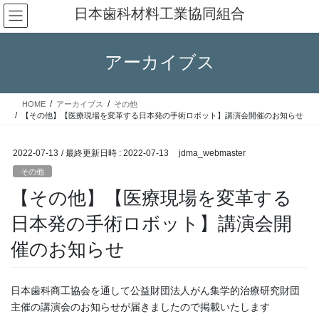
コ
ナ
日本歯科材料工業協同組合
ン
ビ
テ
ゲ
ン
ー
アーカイブス
ツ
シ
へ
ョ
ス
ン
HOME
アーカイブス
その他
キ
に
【その他】【医療現場を変革する日本発の手術ロボット】講演会開催のお知らせ
ッ
移
プ
動
2022-07-13
/ 最終更新日時 :
2022-07-13
jdma_webmaster
その他
【その他】【医療現場を変革する
日本発の手術ロボット】講演会開
催のお知らせ
日本歯科商工協会を通して公益財団法人がん集学的治療研究財団
主催の講演会のお知らせが届きましたので掲載いたします