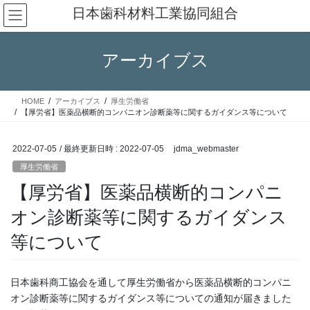
コ
ナ
日本歯科材料工業協同組合
ン
ビ
テ
ゲ
ン
ー
アーカイブス
ツ
シ
へ
ョ
ス
ン
HOME
アーカイブス
厚生労働省
キ
に
【厚労省】医薬品横断的コンパニオン診断薬等に関するガイダンス等について
ッ
移
プ
動
2022-07-05
/ 最終更新日時 :
2022-07-05
jdma_webmaster
厚生労働省
【厚労省】医薬品横断的コンパニ
オン診断薬等に関するガイダンス
等について
日本歯科商工協会を通して厚生労働省から医薬品横断的コンパニ
オン診断薬等に関するガイダンス等についての通知が届きました