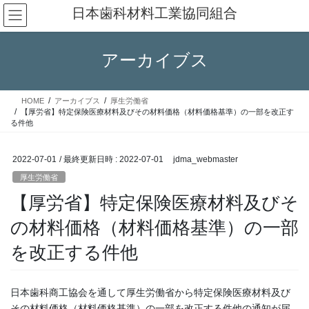
コ
ナ
日本歯科材料工業協同組合
ン
ビ
テ
ゲ
ン
ー
アーカイブス
ツ
シ
へ
ョ
ス
ン
HOME
アーカイブス
厚生労働省
キ
に
【厚労省】特定保険医療材料及びその材料価格（材料価格基準）の一部を改正す
ッ
移
る件他
プ
動
2022-07-01
/ 最終更新日時 :
2022-07-01
jdma_webmaster
厚生労働省
【厚労省】特定保険医療材料及びそ
の材料価格（材料価格基準）の一部
を改正する件他
日本歯科商工協会を通して厚生労働省から特定保険医療材料及び
その材料価格（材料価格基準）の一部を改正する件他の通知が届