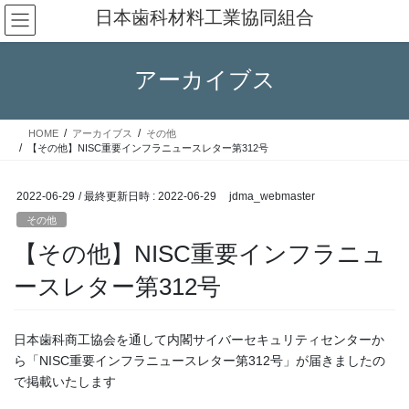
コ
ナ
日本歯科材料工業協同組合
ン
ビ
テ
ゲ
ン
ー
アーカイブス
ツ
シ
へ
ョ
ス
ン
HOME
アーカイブス
その他
キ
に
【その他】NISC重要インフラニュースレター第312号
ッ
移
プ
動
2022-06-29
/ 最終更新日時 :
2022-06-29
jdma_webmaster
その他
【その他】NISC重要インフラニュ
ースレター第312号
日本歯科商工協会を通して内閣サイバーセキュリティセンターか
ら「NISC重要インフラニュースレター第312号」が届きましたの
で掲載いたします