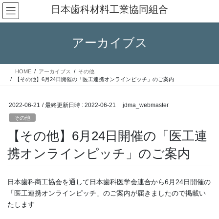
コ
ナ
日本歯科材料工業協同組合
ン
ビ
テ
ゲ
ン
ー
アーカイブス
ツ
シ
へ
ョ
ス
ン
HOME
アーカイブス
その他
キ
に
【その他】6月24日開催の「医工連携オンラインピッチ」のご案内
ッ
移
プ
動
2022-06-21
/ 最終更新日時 :
2022-06-21
jdma_webmaster
その他
【その他】6月24日開催の「医工連
携オンラインピッチ」のご案内
日本歯科商工協会を通して日本歯科医学会連合から6月24日開催の
「医工連携オンラインピッチ」のご案内が届きましたので掲載い
たします