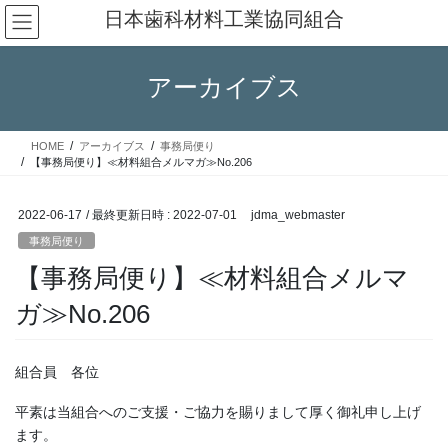
コ
ナ
日本歯科材料工業協同組合
ン
ビ
テ
ゲ
ン
ー
アーカイブス
ツ
シ
へ
ョ
ス
ン
HOME
アーカイブス
事務局便り
キ
に
【事務局便り】≪材料組合メルマガ≫No.206
ッ
移
プ
動
2022-06-17
/ 最終更新日時 :
2022-07-01
jdma_webmaster
事務局便り
【事務局便り】≪材料組合メルマ
ガ≫No.206
組合員 各位
平素は当組合へのご支援・ご協力を賜りまして厚く御礼申し上げ
ます。