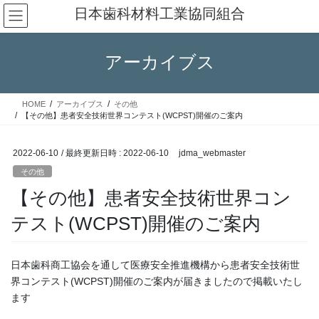
コ
ナ
日本歯科材料工業協同組合
ン
ビ
テ
ゲ
ン
ー
アーカイブス
ツ
シ
へ
ョ
ス
ン
HOME
アーカイブス
その他
キ
に
【その他】患者安全技術世界コンテスト(WCPST)開催のご案内
ッ
移
プ
動
2022-06-10
/ 最終更新日時 :
2022-06-10
jdma_webmaster
その他
【その他】患者安全技術世界コン
テスト(WCPST)開催のご案内
日本歯科商工協会を通して医療安全推進機構から患者安全技術世
界コンテスト(WCPST)開催のご案内が届きましたので掲載いたし
ます