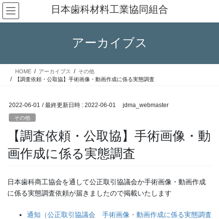
コ
ナ
日本歯科材料工業協同組合
ン
ビ
テ
ゲ
ン
ー
アーカイブス
ツ
シ
へ
ョ
ス
ン
HOME
アーカイブス
その他
キ
に
【調査依頼・公取協】手術画像・動画作成に係る実態調査
ッ
移
プ
動
2022-06-01
/ 最終更新日時 :
2022-06-01
jdma_webmaster
その他
【調査依頼・公取協】手術画像・動
画作成に係る実態調査
日本歯科商工協会を通して公正取引協議会か手術画像・動画作成
に係る実態調査依頼が届きましたので掲載いたします
通知（公正取引協議会 手術画像・動画作成に係る実態調査