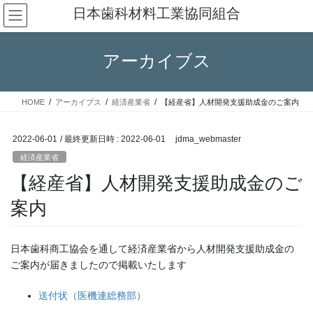
コ
ナ
日本歯科材料工業協同組合
ン
ビ
テ
ゲ
ン
ー
アーカイブス
ツ
シ
へ
ョ
ス
ン
HOME
アーカイブス
経済産業省
【経産省】人材開発支援助成金のご案内
キ
に
ッ
移
プ
動
2022-06-01
/ 最終更新日時 :
2022-06-01
jdma_webmaster
経済産業省
【経産省】人材開発支援助成金のご
案内
日本歯科商工協会を通して経済産業省から人材開発支援助成金の
ご案内が届きましたので掲載いたします
送付状（医機連総務部）