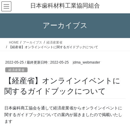
コ
ナ
日本歯科材料工業協同組合
ン
ビ
テ
ゲ
ン
ー
アーカイブス
ツ
シ
へ
ョ
ス
ン
HOME
アーカイブス
経済産業省
キ
に
【経産省】オンラインイベントに関するガイドブックについて
ッ
移
プ
動
2022-05-25
/ 最終更新日時 :
2022-05-25
jdma_webmaster
経済産業省
【経産省】オンラインイベントに
関するガイドブックについて
日本歯科商工協会を通して経済産業省からオンラインイベントに
関するガイドブックについての案内が届きましたので掲載いたし
ます