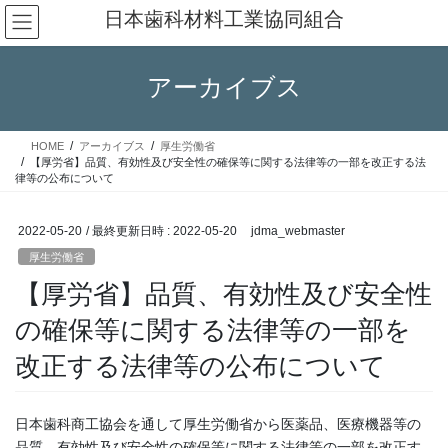
コ
ナ
日本歯科材料工業協同組合
ン
ビ
テ
ゲ
ン
ー
アーカイブス
ツ
シ
へ
ョ
ス
ン
HOME
アーカイブス
厚生労働省
キ
に
【厚労省】品質、有効性及び安全性の確保等に関する法律等の一部を改正する法
ッ
移
律等の公布について
プ
動
2022-05-20
/ 最終更新日時 :
2022-05-20
jdma_webmaster
厚生労働省
【厚労省】品質、有効性及び安全性
の確保等に関する法律等の一部を
改正する法律等の公布について
日本歯科商工協会を通して厚生労働省から医薬品、医療機器等の
品質、有効性及び安全性の確保等に関する法律等の一部を改正す