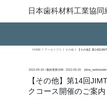
コ
ナ
ン
ビ
日本歯科材料工業協同
テ
ゲ
ン
ー
ツ
シ
へ
ョ
ス
ン
キ
に
ッ
移
HOME
アーカイブス
その他
【その他】第14回JI
プ
動
2022-05-20
/ 最終更新日時 :
2022-05-20
jdma_webmaster
【その他】第14回JI
クコース開催のご案内