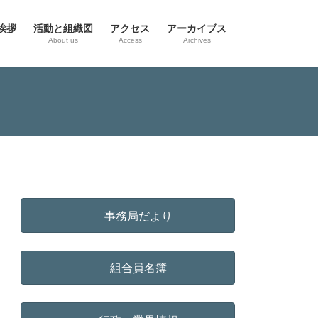
挨拶
活動と組織図
アクセス
アーカイブス
g
About us
Access
Archives
事務局だより
組合員名簿