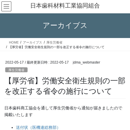
コ
ナ
日本歯科材料工業協同組合
ン
ビ
テ
ゲ
ン
ー
アーカイブス
ツ
シ
へ
ョ
ス
ン
HOME
アーカイブス
厚生労働省
キ
に
【厚労省】労働安全衛生規則の一部を改正する省令の施行について
ッ
移
プ
動
2022-05-17
/ 最終更新日時 :
2022-05-17
jdma_webmaster
厚生労働省
【厚労省】労働安全衛生規則の一部
を改正する省令の施行について
日本歯科商工協会を通して厚生労働省から通知が届きましたので
掲載いたします
送付状（医機連総務部）