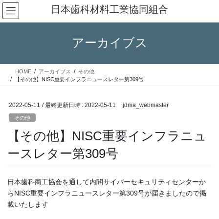
コ
ナ
日本歯科材料工業協同組合
ン
ビ
テ
ゲ
ン
ー
アーカイブス
ツ
シ
へ
ョ
ス
ン
HOME
アーカイブス
その他
キ
に
【その他】NISC重要インフラニュースレター第309号
ッ
移
プ
動
2022-05-11
/ 最終更新日時 :
2022-05-11
jdma_webmaster
その他
【その他】NISC重要インフラニュ
ースレター第309号
日本歯科商工協会を通して内閣サイバーセキュリティセンターか
らNISC重要インフラニュースレター第309号が届きましたので掲
載いたします