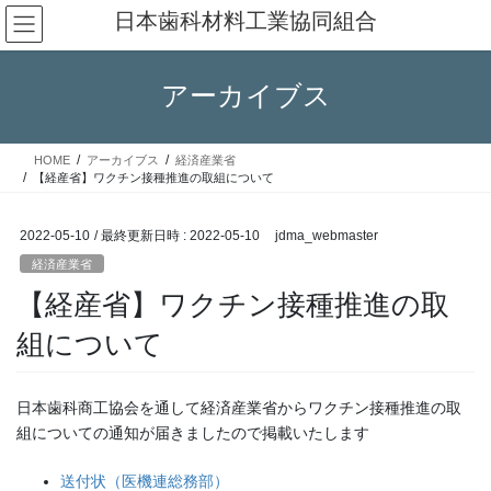
コ
ナ
日本歯科材料工業協同組合
ン
ビ
テ
ゲ
ン
ー
アーカイブス
ツ
シ
へ
ョ
ス
ン
HOME
アーカイブス
経済産業省
キ
に
【経産省】ワクチン接種推進の取組について
ッ
移
プ
動
2022-05-10
/ 最終更新日時 :
2022-05-10
jdma_webmaster
経済産業省
【経産省】ワクチン接種推進の取
組について
日本歯科商工協会を通して経済産業省からワクチン接種推進の取
組についての通知が届きましたので掲載いたします
送付状（医機連総務部）