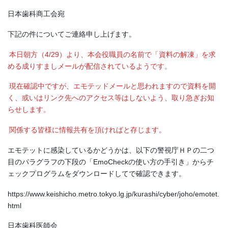
日本歯科商工会宛
下記の件についてご連絡申し上げます。
本日朝方（4/29）より、本会役職員の名前で「資料の解凍」を求
める成りすましメールが配信されているようです。
現在確認中ですが、エモテッドメールと思われますので資料を開
く、或いはリンク先へのアクセス等はしないよう、取り急ぎお知
らせします。
関係する皆様に情報共有を頂ければと存じます。
エモテットに感染しているかどうかは、以下の警視庁ＨＰの二つ
目のパラグラフの下段の「EmoCheckの使い方の手引き」からチ
ェックプログラムをダウンロードしてで確認できます。
https://www.keishicho.metro.tokyo.lg.jp/kurashi/cyber/joho/emotet.
html
日本歯科医師会