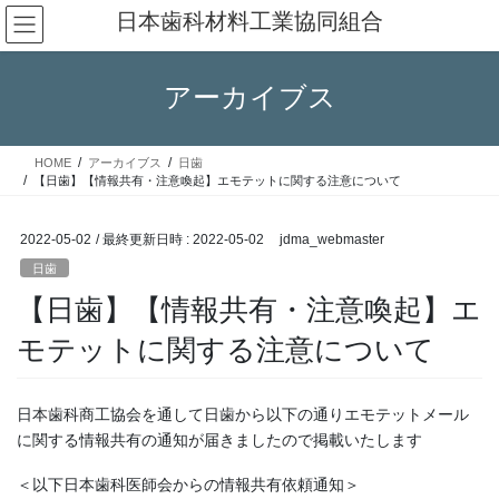
コ
ナ
日本歯科材料工業協同組合
ン
ビ
テ
ゲ
ン
ー
アーカイブス
ツ
シ
へ
ョ
ス
ン
HOME
アーカイブス
日歯
キ
に
【日歯】【情報共有・注意喚起】エモテットに関する注意について
ッ
移
プ
動
2022-05-02
/ 最終更新日時 :
2022-05-02
jdma_webmaster
日歯
【日歯】【情報共有・注意喚起】エ
モテットに関する注意について
日本歯科商工協会を通して日歯から以下の通りエモテットメール
に関する情報共有の通知が届きましたので掲載いたします
＜以下日本歯科医師会からの情報共有依頼通知＞