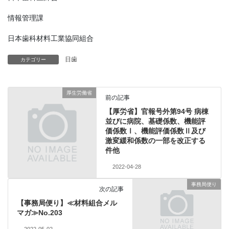
情報管理課
日本歯科材料工業協同組合
日歯
カテゴリー
厚生労働省
前の記事
【厚労省】官報号外第94号 病棟
並びに病院、基礎係数、機能評
価係数Ⅰ、機能評価係数Ⅱ及び
激変緩和係数の一部を改正する
件他
2022-04-28
事務局便り
次の記事
【事務局便り】≪材料組合メル
マガ≫No.203
2022-05-02