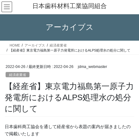
コ
ナ
日本歯科材料工業協同組合
ン
ビ
テ
ゲ
ン
ー
アーカイブス
ツ
シ
へ
ョ
ス
ン
HOME
アーカイブス
経済産業省
キ
に
【経産省】東京電力福島第一原子力発電所におけるALPS処理水の処分に関して
ッ
移
プ
動
2022-04-26
/ 最終更新日時 :
2022-04-26
jdma_webmaster
経済産業省
【経産省】東京電力福島第一原子力
発電所におけるALPS処理水の処分
に関して
日本歯科商工協会を通して経産省から表題の案内が届きましたの
で掲載いたします