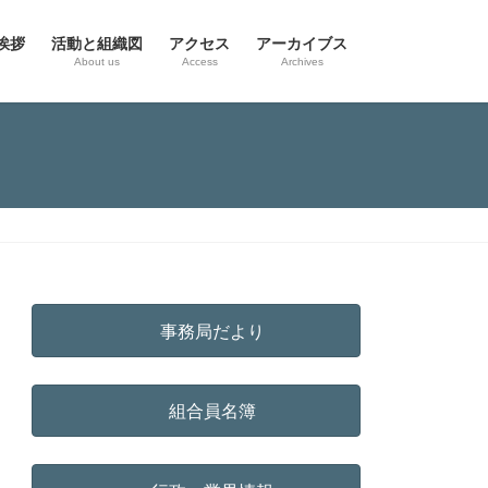
挨拶
活動と組織図
アクセス
アーカイブス
g
About us
Access
Archives
事務局だより
組合員名簿