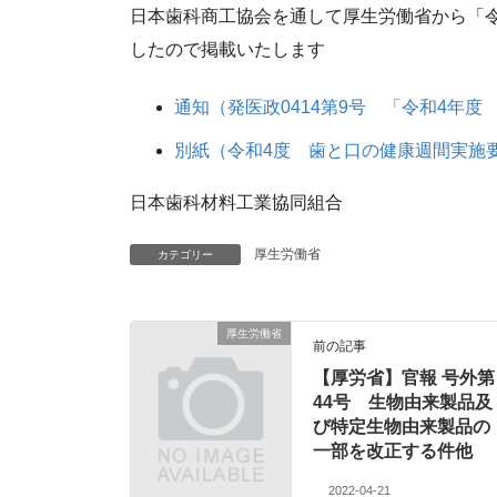
日本歯科商工協会を通して厚生労働省から「
したので掲載いたします
通知（発医政0414第9号 「令和4年
別紙（令和4度 歯と口の健康週間実施
日本歯科材料工業協同組合
厚生労働省
カテゴリー
厚生労働省
前の記事
【厚労省】官報 号外第
44号 生物由来製品及
び特定生物由来製品の
一部を改正する件他
2022-04-21