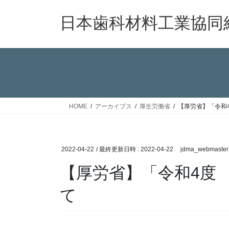
コ
ナ
ン
ビ
日本歯科材料工業協同
テ
ゲ
ン
ー
ツ
シ
へ
ョ
ス
ン
キ
に
ッ
移
HOME
アーカイブス
厚生労働省
【厚労省】「令和
プ
動
2022-04-22
/ 最終更新日時 :
2022-04-22
jdma_webmaster
【厚労省】「令和4度
て