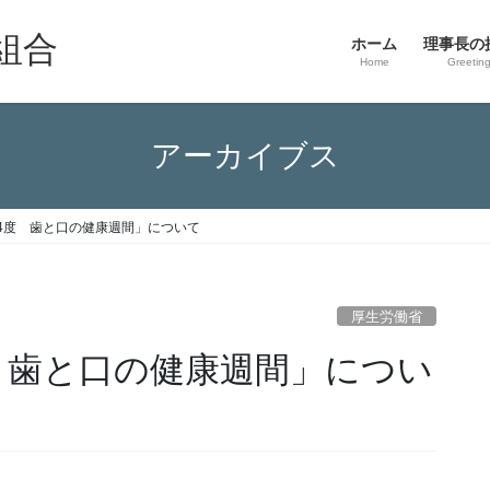
組合
ホーム
理事長の
Home
Greetin
アーカイブス
4度 歯と口の健康週間」について
厚生労働省
 歯と口の健康週間」につい