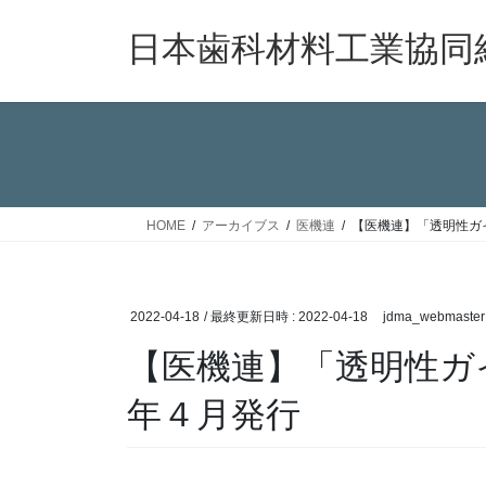
コ
ナ
ン
ビ
日本歯科材料工業協同
テ
ゲ
ン
ー
ツ
シ
へ
ョ
ス
ン
キ
に
ッ
移
HOME
アーカイブス
医機連
【医機連】「透明性ガイ
プ
動
2022-04-18
/ 最終更新日時 :
2022-04-18
jdma_webmaster
【医機連】「透明性ガイ
年４月発行