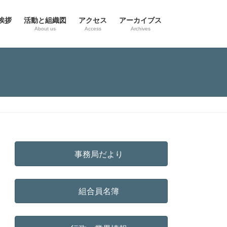
挨拶
活動と組織図
アクセス
アーカイブス
g
About us
Access
Archives
事務局だより
組合員名簿