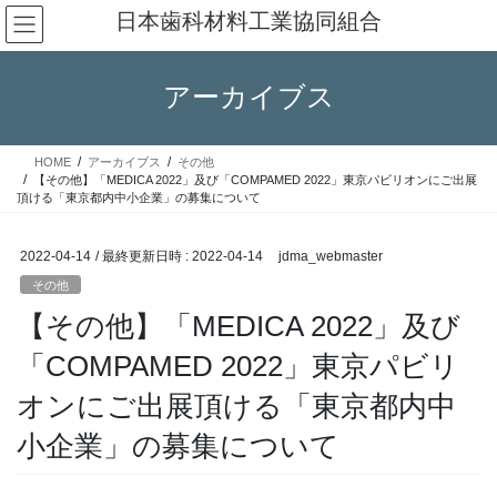
コ
ナ
日本歯科材料工業協同組合
ン
ビ
テ
ゲ
ン
ー
アーカイブス
ツ
シ
へ
ョ
ス
ン
HOME
アーカイブス
その他
キ
に
【その他】「MEDICA 2022」及び「COMPAMED 2022」東京パビリオンにご出展
ッ
移
頂ける「東京都内中小企業」の募集について
プ
動
2022-04-14
/ 最終更新日時 :
2022-04-14
jdma_webmaster
その他
【その他】「MEDICA 2022」及び
「COMPAMED 2022」東京パビリ
オンにご出展頂ける「東京都内中
小企業」の募集について