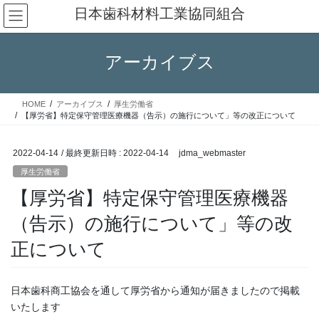
コ
ナ
日本歯科材料工業協同組合
ン
ビ
テ
ゲ
ン
ー
アーカイブス
ツ
シ
へ
ョ
ス
ン
HOME
アーカイブス
厚生労働省
キ
に
【厚労省】特定保守管理医療機器（告示）の施行について」等の改正について
ッ
移
プ
動
2022-04-14
/ 最終更新日時 :
2022-04-14
jdma_webmaster
厚生労働省
【厚労省】特定保守管理医療機器
（告示）の施行について」等の改
正について
日本歯科商工協会を通して厚労省から通知が届きましたので掲載
いたします