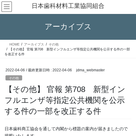
コ
ナ
日本歯科材料工業協同組合
ン
ビ
テ
ゲ
ン
ー
アーカイブス
ツ
シ
へ
ョ
ス
ン
HOME
アーカイブス
その他
キ
に
【その他】 官報 第708 新型インフルエンザ等指定公共機関を公示する件の一部
ッ
移
を改正する件
プ
動
2022-04-06
/ 最終更新日時 :
2022-04-06
jdma_webmaster
その他
【その他】 官報 第708 新型イン
フルエンザ等指定公共機関を公示
する件の一部を改正する件
日本歯科商工協会を通して内閣から標題の案内が届きましたので
掲載いたします