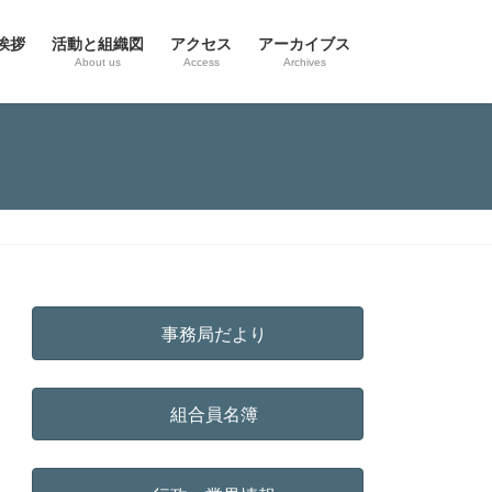
挨拶
活動と組織図
アクセス
アーカイブス
g
About us
Access
Archives
事務局だより
組合員名簿