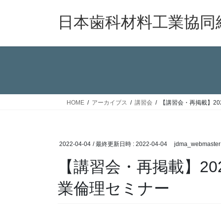
コ
ナ
ン
ビ
日本歯科材料工業協同
テ
ゲ
ン
ー
ツ
シ
へ
ョ
ス
ン
キ
に
ッ
移
HOME
アーカイブス
講習会
【講習会・再掲載】20
プ
動
2022-04-04
/ 最終更新日時 :
2022-04-04
jdma_webmaster
【講習会・再掲載】20
業倫理セミナー