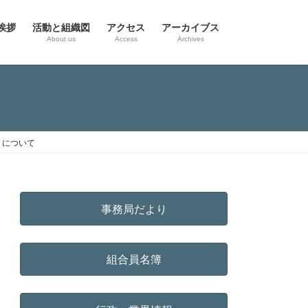
挨拶
活動と組織図
アクセス
アーカイブス
g
About us
Access
Archives
）について
事務局だより
組合員名簿