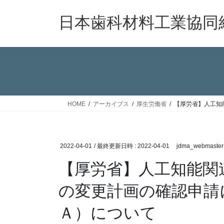
コ
ナ
ン
ビ
日本歯科材料工業協同
テ
ゲ
ン
ー
ツ
シ
へ
ョ
ス
ン
キ
に
ッ
移
HOME
アーカイブス
厚生労働省
【厚労省】人工知
プ
動
2022-04-01
/ 最終更新日時 :
2022-04-01
jdma_webmaster
【厚労省】人工知能関
の変更計画の確認申請
Ａ）について