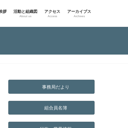
挨拶
活動と組織図
アクセス
アーカイブス
g
About us
Access
Archives
事務局だより
組合員名簿