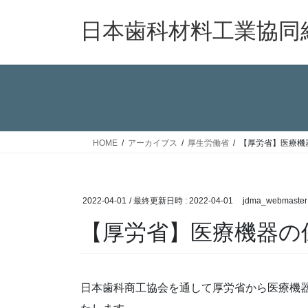
コ
ナ
ン
ビ
日本歯科材料工業協同
テ
ゲ
ン
ー
ツ
シ
へ
ョ
ス
ン
キ
に
ッ
移
HOME
アーカイブス
厚生労働省
【厚労省】医療機
プ
動
2022-04-01
/ 最終更新日時 :
2022-04-01
jdma_webmaster
【厚労省】医療機器の
日本歯科商工協会を通して厚労省から医療機