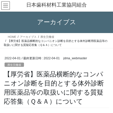
コ
ナ
日本歯科材料工業協同組合
ン
ビ
テ
ゲ
ン
ー
アーカイブス
ツ
シ
へ
ョ
ス
ン
HOME
アーカイブス
厚生労働省
キ
に
【厚労省】医薬品横断的なコンパニオン診断を目的とする体外診断用医薬品等の
ッ
移
取扱いに関する質疑応答集（Ｑ＆Ａ）について
プ
動
2022-04-01
/ 最終更新日時 :
2022-04-01
jdma_webmaster
厚生労働省
【厚労省】医薬品横断的なコンパ
ニオン診断を目的とする体外診断
用医薬品等の取扱いに関する質疑
応答集（Ｑ＆Ａ）について