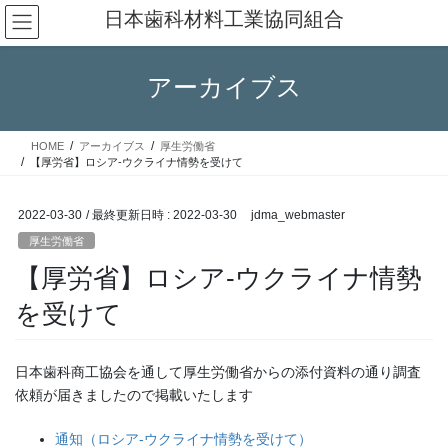
コ
ナ
日本歯科材料工業協同組合
ン
ビ
テ
ゲ
ン
ー
アーカイブス
ツ
シ
へ
ョ
ス
ン
HOME
アーカイブス
厚生労働省
キ
に
【厚労省】ロシア-ウクライナ情勢を受けて
ッ
移
プ
動
2022-03-30
/ 最終更新日時 :
2022-03-30
jdma_webmaster
厚生労働省
【厚労省】ロシア-ウクライナ情勢
を受けて
日本歯科商工協会を通して厚生労働省からの添付資料の通り調査
依頼が届きましたので掲載いたします
通知（ロシア-ウクライナ情勢を受けて）