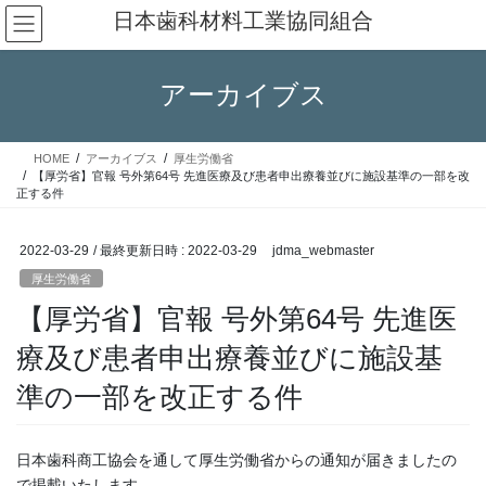
コ
ナ
日本歯科材料工業協同組合
ン
ビ
テ
ゲ
ン
ー
アーカイブス
ツ
シ
へ
ョ
ス
ン
HOME
アーカイブス
厚生労働省
キ
に
【厚労省】官報 号外第64号 先進医療及び患者申出療養並びに施設基準の一部を改
ッ
移
正する件
プ
動
2022-03-29
/ 最終更新日時 :
2022-03-29
jdma_webmaster
厚生労働省
【厚労省】官報 号外第64号 先進医
療及び患者申出療養並びに施設基
準の一部を改正する件
日本歯科商工協会を通して厚生労働省からの通知が届きましたの
で掲載いたします