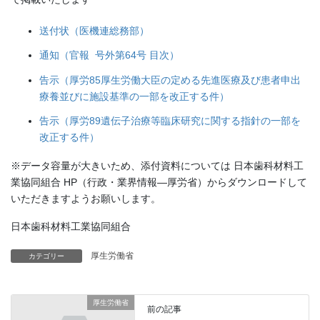
送付状（医機連総務部）
通知（官報 号外第64号 目次）
告示（厚労85厚生労働大臣の定める先進医療及び患者申出
療養並びに施設基準の一部を改正する件）
告示（厚労89遺伝子治療等臨床研究に関する指針の一部を
改正する件）
※データ容量が大きいため、添付資料については 日本歯科材料工
業協同組合 HP（行政・業界情報―厚労省）からダウンロードして
いただきますようお願いします。
日本歯科材料工業協同組合
厚生労働省
カテゴリー
厚生労働省
前の記事