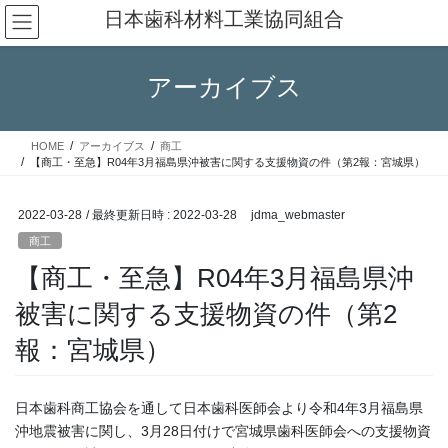
コ
ナ
日本歯科材料工業協同組合
ン
ビ
テ
ゲ
ン
ー
アーカイブス
ツ
シ
へ
ョ
ス
ン
HOME
アーカイブス
商工
キ
に
【商工・至急】R04年3月福島県沖被害に関する支援物資の件（第2報：宮城県）
ッ
移
プ
動
2022-03-28
/ 最終更新日時 :
2022-03-28
jdma_webmaster
商工
【商工・至急】R04年3月福島県沖
被害に関する支援物資の件（第2
報：宮城県）
日本歯科商工協会を通して日本歯科医師会より令和4年3月福島県
沖地震被害に関し、3月28日付けで宮城県歯科医師会への支援物資