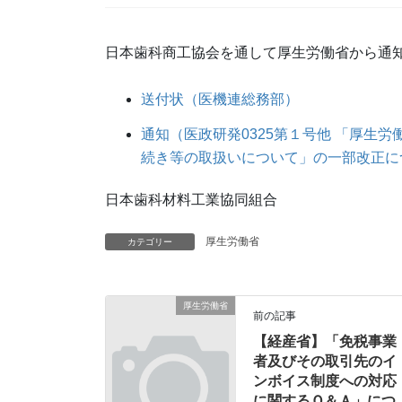
日本歯科商工協会を通して厚生労働省から通
送付状（医機連総務部）
通知（医政研発0325第１号他 「厚生
続き等の取扱いについて」の一部改正に
日本歯科材料工業協同組合
厚生労働省
カテゴリー
厚生労働省
前の記事
【経産省】「免税事業
者及びその取引先のイ
ンボイス制度への対応
に関するＱ＆Ａ」につ