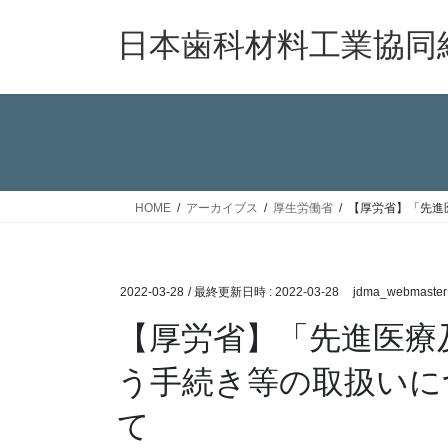
コ
ナ
ン
ビ
日本歯科材料工業協同
テ
ゲ
ン
ー
ツ
シ
へ
ョ
ス
ン
キ
に
ッ
移
HOME
アーカイブス
厚生労働省
【厚労省】「先進
プ
動
2022-03-28
/ 最終更新日時 :
2022-03-28
jdma_webmaster
【厚労省】「先進医療
う手続き等の取扱いに
て