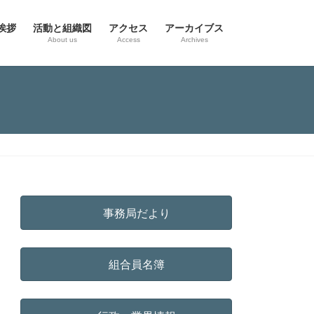
挨拶
活動と組織図
アクセス
アーカイブス
g
About us
Access
Archives
事務局だより
組合員名簿