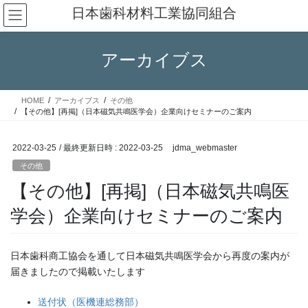
コ
ナ
日本歯科材料工業協同組合
ン
ビ
テ
ゲ
ン
ー
アーカイブス
ツ
シ
へ
ョ
ス
ン
HOME
アーカイブス
その他
キ
に
【その他】[再掲]（日本磁気共鳴医学会）企業向けセミナーのご案内
ッ
移
プ
動
2022-03-25
/ 最終更新日時 :
2022-03-25
jdma_webmaster
その他
【その他】[再掲]（日本磁気共鳴医
学会）企業向けセミナーのご案内
日本歯科商工協会を通して日本磁気共鳴医学会から再度の案内が
届きましたので掲載いたします
送付状（医機連総務部）