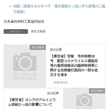
別紙（資源エネルギー庁 電力需給ひっ迫に伴う節電のご協
力依頼）
日本歯科材料工業協同組合
厚生労働省
カテゴリー
厚生労働省
前の記事
【厚労省】官報 号外特第38
号 新型コロナウイルス感染症
等の雇用保険法の臨時特例等に
関する法律施行規則の一部を改
正する省令
2022-03-23
厚生労働省
次の記事
【厚労省】ロシアのアルミニウ
ム供給ひっ迫の影響について