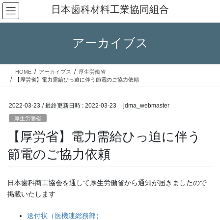
コ
ナ
日本歯科材料工業協同組合
ン
ビ
テ
ゲ
ン
ー
アーカイブス
ツ
シ
へ
ョ
ス
ン
HOME
アーカイブス
厚生労働省
キ
に
【厚労省】電力需給ひっ迫に伴う節電のご協力依頼
ッ
移
プ
動
2022-03-23
/ 最終更新日時 :
2022-03-23
jdma_webmaster
厚生労働省
【厚労省】電力需給ひっ迫に伴う
節電のご協力依頼
日本歯科商工協会を通して厚生労働省から通知が届きましたので
掲載いたします
送付状（医機連総務部）