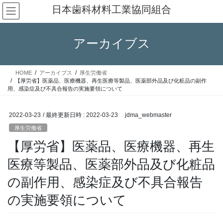
コ
ナ
日本歯科材料工業協同組合
ン
ビ
テ
ゲ
ン
ー
アーカイブス
ツ
シ
へ
ョ
ス
ン
HOME
アーカイブス
厚生労働省
キ
に
【厚労省】医薬品、医療機器、再生医療等製品、医薬部外品及び化粧品の副作
ッ
移
用、感染症及び不具合報告の実施要領について
プ
動
2022-03-23
/ 最終更新日時 :
2022-03-23
jdma_webmaster
厚生労働省
【厚労省】医薬品、医療機器、再生
医療等製品、医薬部外品及び化粧品
の副作用、感染症及び不具合報告
の実施要領について