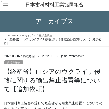
コ
ナ
日本歯科材料工業協同組合
ン
ビ
テ
ゲ
ン
ー
アーカイブス
ツ
シ
へ
ョ
ス
ン
HOME
アーカイブス
経済産業省
キ
に
【経産省】ロシアのウクライナ侵略に関する輸出禁止措置等について【追加依
ッ
移
頼】
プ
動
2022-03-16
/ 最終更新日時 :
2022-03-16
jdma_webmaster
経済産業省
【経産省】ロシアのウクライナ侵
略に関する輸出禁止措置等につい
て【追加依頼】
日本歯科商工協会を通して経産省から輸出禁止措置等についての
追加依頼が届きましたので掲載いたします