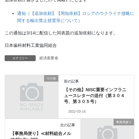
通知（【追加依頼】【周知依頼】ロシアのウクライナ侵略に
関する輸出禁止措置等について）
この通知は3/14に配信した同表題の追加依頼になります。
日本歯科材料工業協同組合
経済産業省
カテゴリー
その他
前の記事
【その他】NISC重要インフラニ
ュースレターの送付（第３０４
号、第３０５号）
2022-03-16
事務局便り
次の記事
【事務局便り】≪材料組合メル