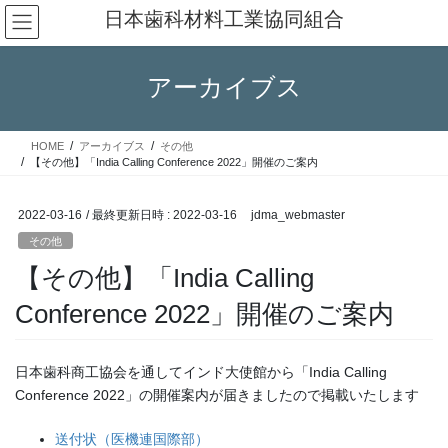
コ
ナ
日本歯科材料工業協同組合
ン
ビ
テ
ゲ
ン
ー
アーカイブス
ツ
シ
へ
ョ
ス
ン
HOME
アーカイブス
その他
キ
に
【その他】「India Calling Conference 2022」開催のご案内
ッ
移
プ
動
2022-03-16
/ 最終更新日時 :
2022-03-16
jdma_webmaster
その他
【その他】「India Calling
Conference 2022」開催のご案内
日本歯科商工協会を通してインド大使館から「India Calling
Conference 2022」の開催案内が届きましたので掲載いたします
送付状（医機連国際部）