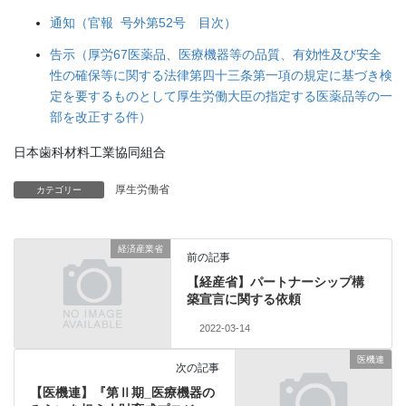
通知（官報 号外第52号 目次）
告示（厚労67医薬品、医療機器等の品質、有効性及び安全
性の確保等に関する法律第四十三条第一項の規定に基づき検
定を要するものとして厚生労働大臣の指定する医薬品等の一
部を改正する件）
日本歯科材料工業協同組合
厚生労働省
カテゴリー
経済産業省
前の記事
【経産省】パートナーシップ構
築宣言に関する依頼
2022-03-14
医機連
次の記事
【医機連】『第Ⅱ期_医療機器の