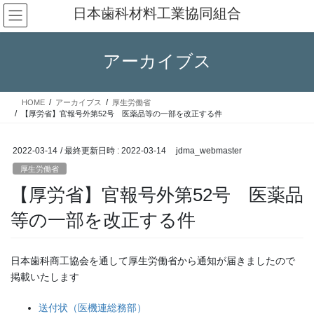
コ
ナ
日本歯科材料工業協同組合
ン
ビ
テ
ゲ
ン
ー
アーカイブス
ツ
シ
へ
ョ
ス
ン
HOME
アーカイブス
厚生労働省
キ
に
【厚労省】官報号外第52号 医薬品等の一部を改正する件
ッ
移
プ
動
2022-03-14
/ 最終更新日時 :
2022-03-14
jdma_webmaster
厚生労働省
【厚労省】官報号外第52号 医薬品
等の一部を改正する件
日本歯科商工協会を通して厚生労働省から通知が届きましたので
掲載いたします
送付状（医機連総務部）