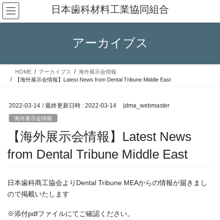
コ
ナ
日本歯科材料工業協同組合
ン
ビ
テ
ゲ
ン
ー
アーカイブス
ツ
シ
へ
ョ
ス
ン
HOME
アーカイブス
海外展示会情報
キ
に
【海外展示会情報】Latest News from Dental Tribune Middle East
ッ
移
プ
動
2022-03-14
/ 最終更新日時 :
2022-03-14
jdma_webmaster
海外展示会情報
【海外展示会情報】Latest News
from Dental Tribune Middle East
日本歯科商工協会よりDental Tribune MEAからの情報が届きまし
ので掲載いたします
※添付pdfファイルにてご確認ください。