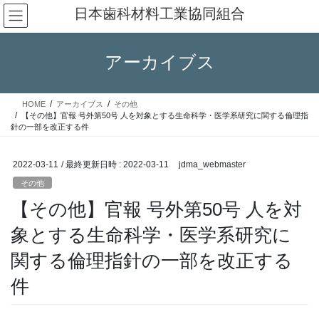
コ
ナ
日本歯科材料工業協同組合
ン
ビ
テ
ゲ
ン
ー
アーカイブス
ツ
シ
へ
ョ
ス
ン
HOME
アーカイブス
その他
キ
に
【その他】官報 号外第50号 人を対象とする生命科学・医学系研究に関する倫理指
ッ
移
針の一部を改正する件
プ
動
2022-03-11
/ 最終更新日時 :
2022-03-11
jdma_webmaster
その他
【その他】官報 号外第50号 人を対
象とする生命科学・医学系研究に
関する倫理指針の一部を改正する
件