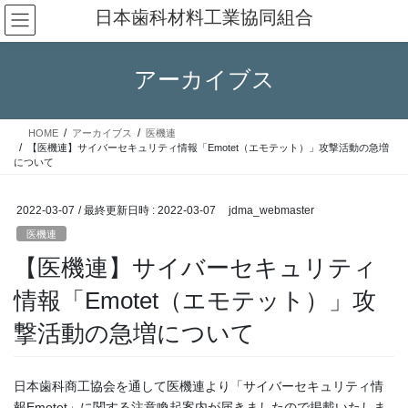
コ
ナ
日本歯科材料工業協同組合
ン
ビ
テ
ゲ
ン
ー
アーカイブス
ツ
シ
へ
ョ
ス
ン
HOME
アーカイブス
医機連
キ
に
【医機連】サイバーセキュリティ情報「Emotet（エモテット）」攻撃活動の急増
ッ
移
について
プ
動
2022-03-07
/ 最終更新日時 :
2022-03-07
jdma_webmaster
医機連
【医機連】サイバーセキュリティ
情報「Emotet（エモテット）」攻
撃活動の急増について
日本歯科商工協会を通して医機連より「サイバーセキュリティ情
報Emotet」に関する注意喚起案内が届きましたので掲載いたしま