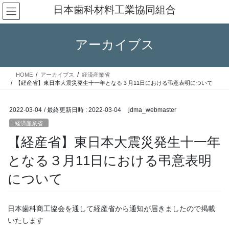
コ
ナ
日本歯科材料工業協同組合
ン
ビ
テ
ゲ
ン
ー
アーカイブス
ツ
シ
へ
ョ
ス
ン
HOME
アーカイブス
経済産業省
キ
に
【経産省】東日本大震災発生十一年となる３月11日における弔意表明について
ッ
移
プ
動
2022-03-04
/ 最終更新日時 :
2022-03-04
jdma_webmaster
経済産業省
【経産省】東日本大震災発生十一年
となる３月11日における弔意表明
について
日本歯科商工協会を通して経産省から通知が届きましたので掲載
いたします