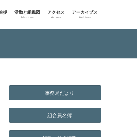
挨拶
活動と組織図
アクセス
アーカイブス
g
About us
Access
Archives
事務局だより
組合員名簿