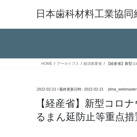
コ
ナ
ン
ビ
日本歯科材料工業協同
テ
ゲ
ン
ー
ツ
シ
へ
ョ
ス
ン
キ
に
ッ
移
HOME
アーカイブス
経済産業省
【経産省】新型コ
プ
動
2022-02-21
/ 最終更新日時 :
2022-02-21
jdma_webmaster
【経産省】新型コロナ
るまん延防止等重点措