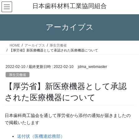
コ
ナ
日本歯科材料工業協同組合
ン
ビ
テ
ゲ
ン
ー
アーカイブス
ツ
シ
へ
ョ
ス
ン
HOME
アーカイブス
厚生労働省
キ
に
【厚労省】新医療機器として承認された医療機器について
ッ
移
プ
動
2022-02-10
/ 最終更新日時 :
2022-02-10
jdma_webmaster
厚生労働省
【厚労省】新医療機器として承認
された医療機器について
日本歯科商工協会を通して厚労省から添付の通知が届きましたの
で掲載いたします
送付状（医機連総務部）