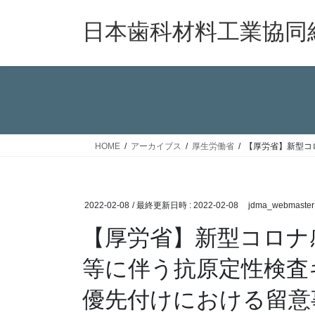
コ
ナ
ン
ビ
日本歯科材料工業協同
テ
ゲ
ン
ー
ツ
シ
へ
ョ
ス
ン
キ
に
ッ
移
HOME
アーカイブス
厚生労働省
【厚労省】新型コ
プ
動
2022-02-08
/ 最終更新日時 :
2022-02-08
jdma_webmaster
【厚労省】新型コロナ
等に伴う抗原定性検査
優先付けにおける留意