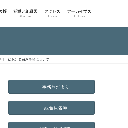
挨拶
活動と組織図
アクセス
アーカイブス
g
About us
Access
Archives
先付けにおける留意事項について
事務局だより
組合員名簿