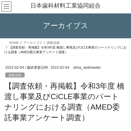
コ
ナ
日本歯科材料工業協同組合
ン
ビ
テ
ゲ
ン
ー
アーカイブス
ツ
シ
へ
ョ
ス
ン
HOME
アーカイブス
調査依頼
キ
に
【調査依頼・再掲載】令和3年度 橋渡し事業及びCiCLE事業のパートナリングにお
ッ
移
ける調査（AMED委託事業アンケート調査）
プ
動
2022-02-04
/ 最終更新日時 :
2022-02-04
jdma_webmaster
調査依頼
【調査依頼・再掲載】令和3年度 橋
渡し事業及びCiCLE事業のパート
ナリングにおける調査（AMED委
託事業アンケート調査）