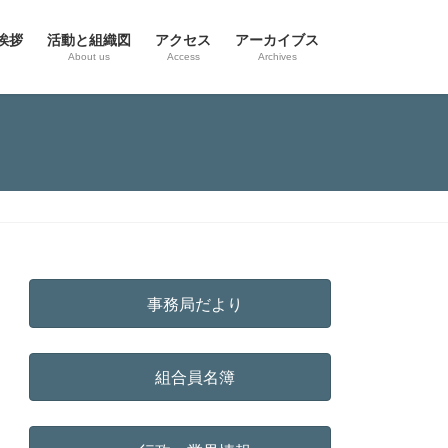
挨拶
活動と組織図
アクセス
アーカイブス
g
About us
Access
Archives
事務局だより
組合員名簿