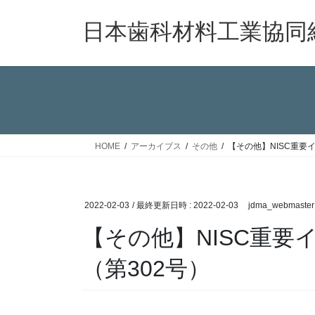
コ
ナ
ン
ビ
日本歯科材料工業協同
テ
ゲ
ン
ー
ツ
シ
へ
ョ
ス
ン
キ
に
ッ
移
HOME
アーカイブス
その他
【その他】NISC重要
プ
動
2022-02-03
/ 最終更新日時 :
2022-02-03
jdma_webmaster
【その他】NISC重
（第302号）