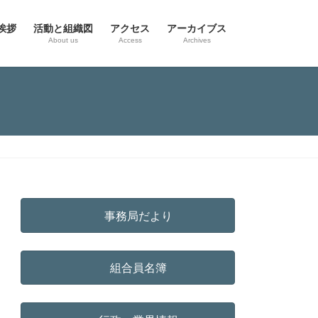
挨拶
活動と組織図
アクセス
アーカイブス
g
About us
Access
Archives
事務局だより
組合員名簿