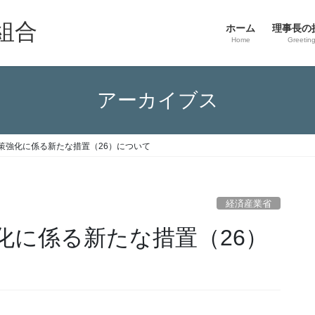
組合
ホーム
理事長の
Home
Greetin
アーカイブス
策強化に係る新たな措置（26）について
経済産業省
化に係る新たな措置（26）