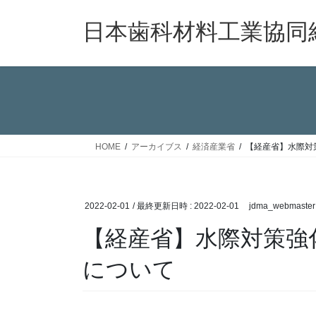
コ
ナ
ン
ビ
日本歯科材料工業協同
テ
ゲ
ン
ー
ツ
シ
へ
ョ
ス
ン
キ
に
ッ
移
HOME
アーカイブス
経済産業省
【経産省】水際対
プ
動
2022-02-01
/ 最終更新日時 :
2022-02-01
jdma_webmaster
【経産省】水際対策強
について